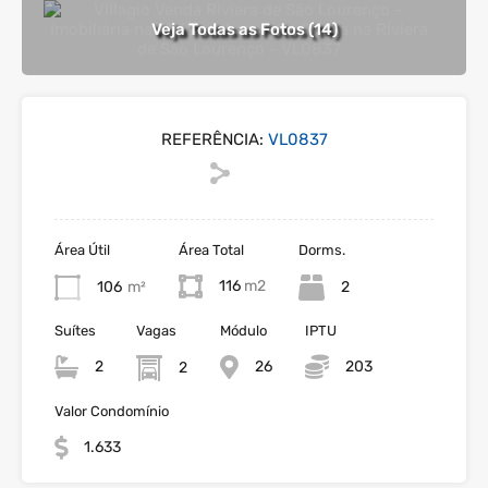
Veja Todas as Fotos (14)
REFERÊNCIA:
VL0837
Área Útil
Área Total
Dorms.
116
106
m²
2
Suítes
Vagas
Módulo
IPTU
2
26
203
2
Valor Condomínio
1.633