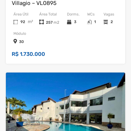
Villagio – VL0895
Área Útil
Área Total
Dorms.
WCs
Vagas
m²
92
3
1
2
257
Módulo
30
R$ 1.730.000
19