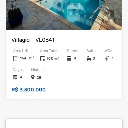
Venda
Villagio – VL0641
Área Útil
Área Total
Dorms.
Suítes
WCs
m²
164
4
1
195
3
Vagas
Módulo
4
28
R$ 3.300.000