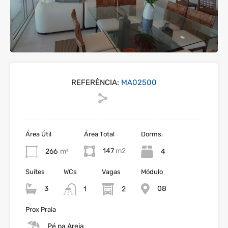
REFERÊNCIA:
MA02500
Área Útil
Área Total
Dorms.
147
266
m²
4
Suítes
WCs
Vagas
Módulo
3
08
1
2
Prox Praia
Pé na Areia