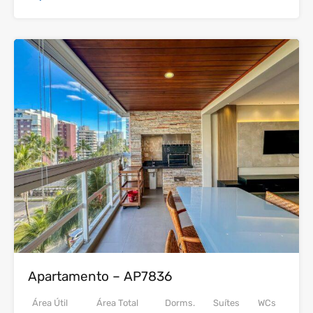
24
Venda
Apartamento – AP7836
Área Útil
Área Total
Dorms.
Suítes
WCs