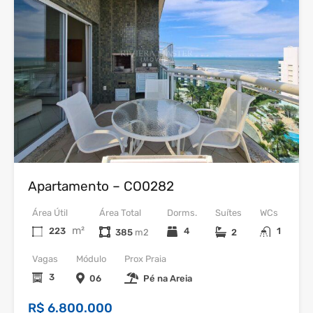
Venda
Apartamento – CO0282
Área Útil
Área Total
Dorms.
Suítes
WCs
m²
223
4
1
385
2
Vagas
Módulo
Prox Praia
3
06
Pé na Areia
R$ 6.800.000