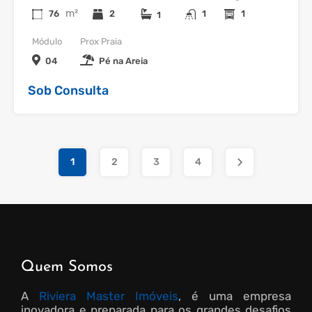
m²
76
2
1
1
1
Módulo
Prox Praia
04
Pé na Areia
Sob Consulta
1
2
3
4
Quem Somos
A
Riviera Master Imóveis
, é uma empresa
inovadora e preparada para os grandes desafios