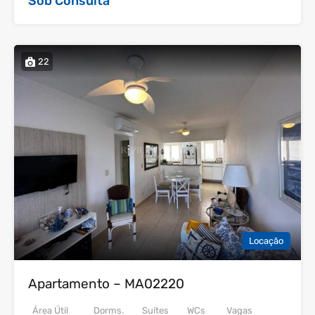
Sob Consulta
22
Locação
Apartamento – MA02220
Área Útil
Dorms.
Suítes
WCs
Vagas