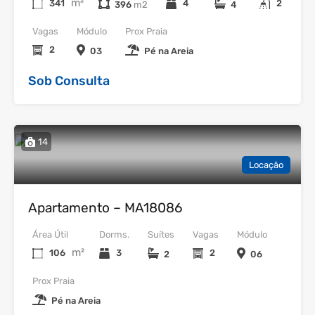
m²
341
4
2
396
4
Vagas
Módulo
Prox Praia
2
03
Pé na Areia
Sob Consulta
14
Locação
Apartamento – MA18086
Área Útil
Dorms.
Suítes
Vagas
Módulo
m²
106
3
2
2
06
Prox Praia
Pé na Areia