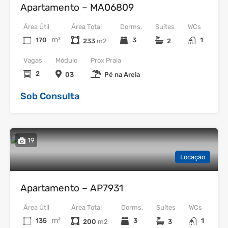
Apartamento – MA06809
Área Útil
Área Total
Dorms.
Suítes
WCs
m²
170
3
1
233
2
Vagas
Módulo
Prox Praia
2
03
Pé na Areia
Sob Consulta
19
Locação
Apartamento – AP7931
Área Útil
Área Total
Dorms.
Suítes
WCs
m²
135
3
1
200
3