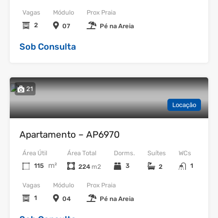
Vagas
Módulo
Prox Praia
2
07
Pé na Areia
Sob Consulta
21
Locação
Apartamento – AP6970
Área Útil
Área Total
Dorms.
Suítes
WCs
m²
115
3
1
224
2
Vagas
Módulo
Prox Praia
1
04
Pé na Areia