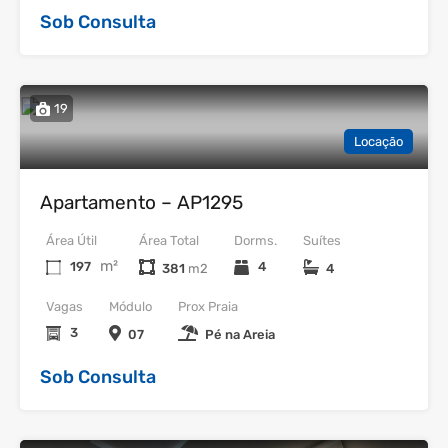
Sob Consulta
19
Locação
Apartamento – AP1295
Área Útil
Área Total
Dorms.
Suítes
m²
197
4
381
4
Vagas
Módulo
Prox Praia
3
07
Pé na Areia
Sob Consulta