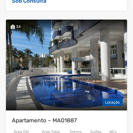
Sob Consulta
34
Locação
Apartamento – MA01887
Área Útil
Área Total
Dorms.
Suítes
WCs