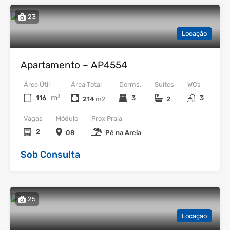
23
Locação
Apartamento – AP4554
Área Útil
Área Total
Dorms.
Suítes
WCs
m²
116
3
3
214
2
Vagas
Módulo
Prox Praia
2
08
Pé na Areia
Sob Consulta
25
Locação