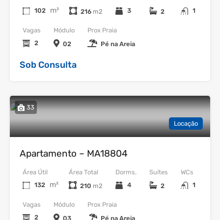
m²
102
3
1
216
2
Vagas
Módulo
Prox Praia
2
02
Pé na Areia
Sob Consulta
33
Locação
Apartamento – MA18804
Área Útil
Área Total
Dorms.
Suítes
WCs
m²
132
4
1
210
2
Vagas
Módulo
Prox Praia
2
03
Pé na Areia