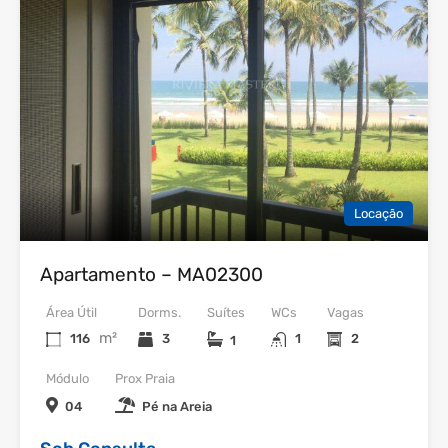
Locação
Apartamento – MA02300
Área Útil
Dorms.
Suítes
WCs
Vagas
m²
116
3
1
2
1
Módulo
Prox Praia
04
Pé na Areia