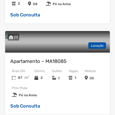
2
08
Pé na Areia
Sob Consulta
23
Locação
Apartamento – MA18085
Área Útil
Dorms.
Suítes
Vagas
Módulo
m²
87
2
1
1
05
Prox Praia
Pé na Areia
Sob Consulta