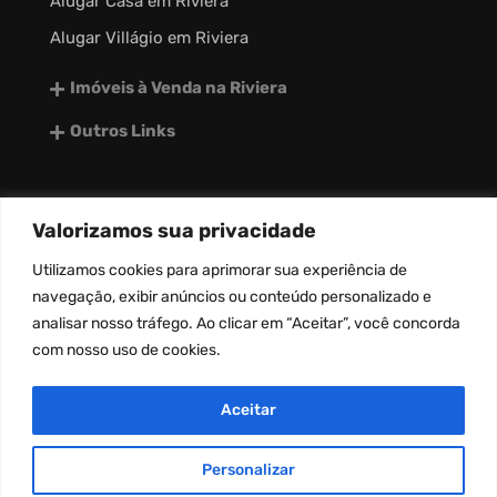
Alugar Casa em Riviera
Alugar Villágio em Riviera
Imóveis à Venda na Riviera
Outros Links
Valorizamos sua privacidade
desenvolvido por:
Utilizamos
cookies
para aprimorar sua experiência de
navegação, exibir anúncios ou conteúdo personalizado e
analisar nosso tráfego. Ao clicar em “Aceitar”, você concorda
com nosso uso de
cookies
.
Aceitar
Personalizar
Copyright © Riviera Master 2026. Todos os