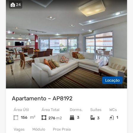
24
Locação
Apartamento – AP8192
Área Útil
Área Total
Dorms.
Suítes
WCs
m²
156
3
1
276
3
Vagas
Módulo
Prox Praia