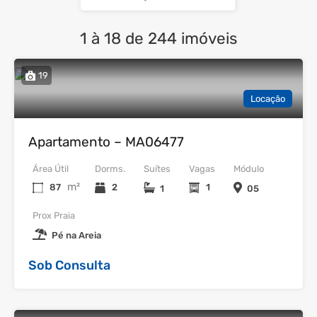
1
à
18
de
244
imóveis
19
Locação
Apartamento – MA06477
Área Útil
Dorms.
Suítes
Vagas
Módulo
m²
87
2
1
1
05
Prox Praia
Pé na Areia
Sob Consulta