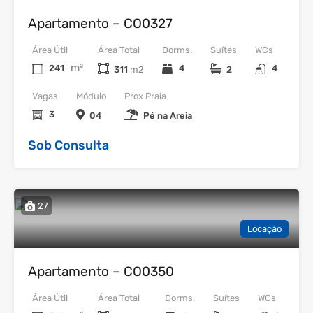
Apartamento – CO0327
Área Útil
Área Total
Dorms.
Suítes
WCs
m²
241
4
4
311
2
Vagas
Módulo
Prox Praia
3
04
Pé na Areia
Sob Consulta
27
Locação
Apartamento – CO0350
Área Útil
Área Total
Dorms.
Suítes
WCs