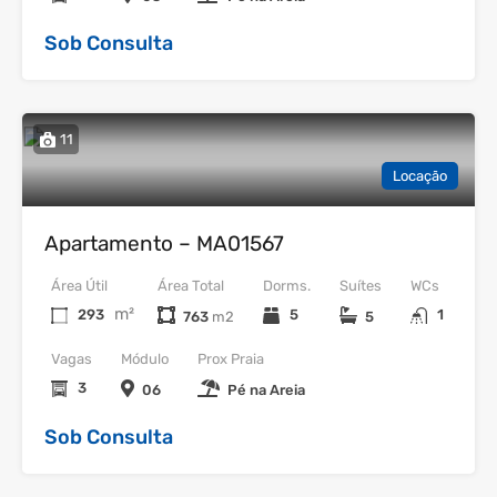
Sob Consulta
11
Locação
Apartamento – MA01567
Área Útil
Área Total
Dorms.
Suítes
WCs
m²
293
5
1
763
5
Vagas
Módulo
Prox Praia
3
06
Pé na Areia
Sob Consulta