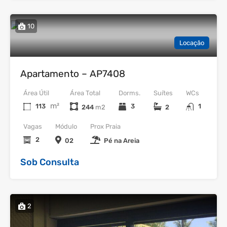
10
Locação
Apartamento – AP7408
Área Útil
Área Total
Dorms.
Suítes
WCs
m²
113
3
1
244
2
Vagas
Módulo
Prox Praia
2
02
Pé na Areia
Sob Consulta
2