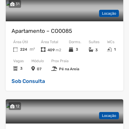
31
Locação
Apartamento – CO0085
Área Útil
Área Total
Dorms.
Suítes
WCs
m²
224
3
1
409
3
Vagas
Módulo
Prox Praia
3
07
Pé na Areia
Sob Consulta
12
Locação