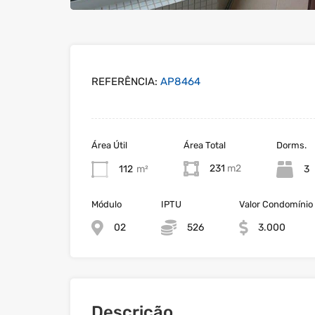
REFERÊNCIA:
AP8464
Área Útil
Área Total
Dorms.
231
112
m²
3
Módulo
IPTU
Valor Condomínio
02
526
3.000
Descrição