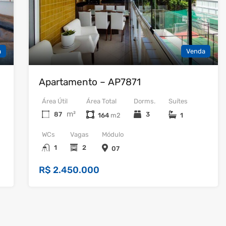
a
Venda
Apartamento – AP7871
Área Útil
Área Total
Dorms.
Suítes
m²
87
3
164
1
WCs
Vagas
Módulo
1
2
07
R$ 2.450.000