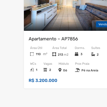
Vend
Apartamento – AP7856
Área Útil
Área Total
Dorms.
Suítes
m²
110
3
213
2
WCs
Vagas
Módulo
Prox Praia
1
2
06
Pé na Areia
R$ 3.200.000