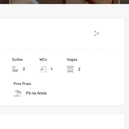
Suítes
WCs
Vagas
2
1
2
Prox Praia
Pé na Areia