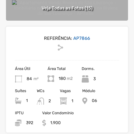
Veja Todas as Fotos (15)
REFERÊNCIA:
AP7866
Área Útil
Área Total
Dorms.
180
84
m²
3
Suítes
WCs
Vagas
Módulo
1
06
2
1
IPTU
Valor Condomínio
392
1.900