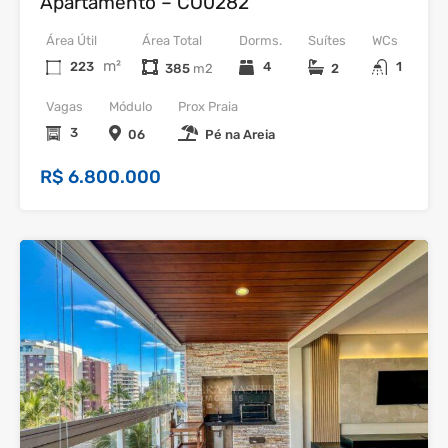
Apartamento – CO0282
Área Útil
Área Total
Dorms.
Suítes
WCs
m²
223
4
1
385
2
Vagas
Módulo
Prox Praia
3
06
Pé na Areia
R$ 6.800.000
24