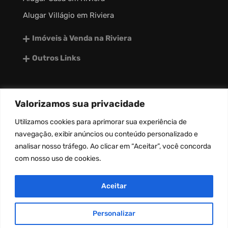
Alugar Villágio em Riviera
Imóveis à Venda na Riviera
Outros Links
Valorizamos sua privacidade
desenvolvido por:
Utilizamos
cookies
para aprimorar sua experiência de
navegação, exibir anúncios ou conteúdo personalizado e
analisar nosso tráfego. Ao clicar em “Aceitar”, você concorda
com nosso uso de
cookies
.
Aceitar
Personalizar
Copyright © Riviera Master 2026. Todos os
direitos reservados.