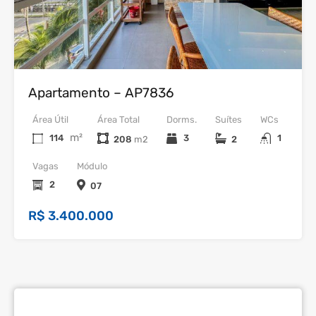
Venda
Apartamento – AP7836
Área Útil
Área Total
Dorms.
Suítes
WCs
m²
114
3
1
208
2
Vagas
Módulo
2
07
R$ 3.400.000