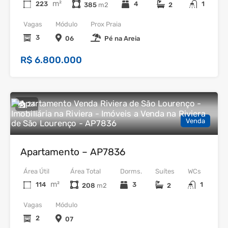
m²
223
4
1
385
2
Vagas
Módulo
Prox Praia
3
06
Pé na Areia
R$ 6.800.000
24
Venda
Apartamento – AP7836
Área Útil
Área Total
Dorms.
Suítes
WCs
m²
114
3
1
208
2
Vagas
Módulo
2
07