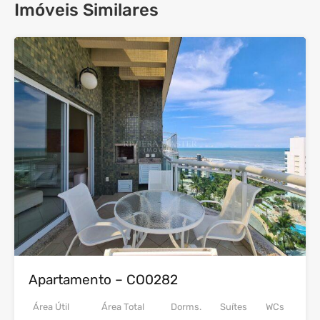
Imóveis Similares
29
Venda
Apartamento – CO0282
Área Útil
Área Total
Dorms.
Suítes
WCs