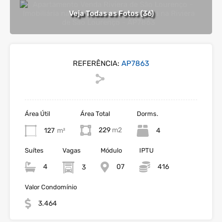
Veja Todas as Fotos (36)
REFERÊNCIA:
AP7863
Área Útil
Área Total
Dorms.
229
127
m²
4
Suítes
Vagas
Módulo
IPTU
4
07
416
3
Valor Condomínio
3.464