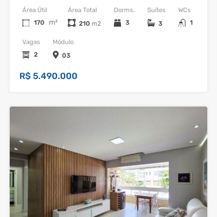
Área Útil
Área Total
Dorms.
Suítes
WCs
m²
170
3
1
210
3
Vagas
Módulo
2
03
R$ 5.490.000
36