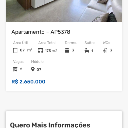
Venda
Apartamento – AP5378
Área Útil
Área Total
Dorms.
Suítes
WCs
m²
87
3
3
175
1
Vagas
Módulo
2
07
R$ 2.650.000
Quero Mais Informações