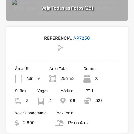
Veja Todas as Fotos (28)
REFERÊNCIA:
AP7230
Área Útil
Área Total
Dorms.
256
140
m²
3
Suítes
Vagas
Módulo
IPTU
3
08
522
2
Valor Condomínio
Prox Praia
2.800
Pé na Areia