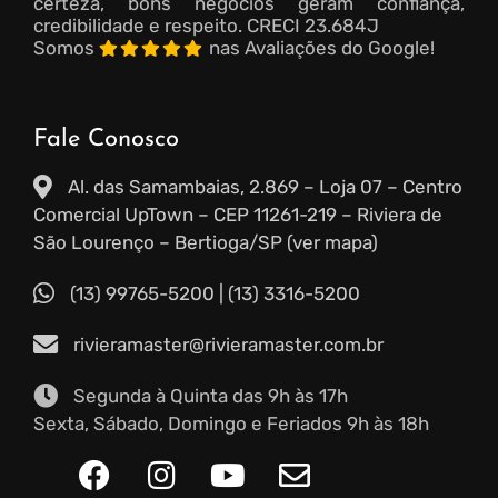
certeza, bons negócios geram confiança,
credibilidade e respeito.
CRECI 23.684J
Somos
nas Avaliações do Google!
Fale Conosco
Al. das Samambaias, 2.869 – Loja 07 – Centro
Comercial UpTown – CEP 11261-219 – Riviera de
São Lourenço – Bertioga/SP (ver mapa)
(13) 99765-5200
|
(13) 3316-5200
rivieramaster@rivieramaster.com.br
Segunda à Quinta das 9h às 17h
Sexta, Sábado, Domingo e Feriados 9h às 18h