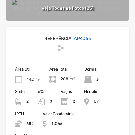
Veja Todas as Fotos (35)
REFERÊNCIA:
AP4065
Área Útil
Área Total
Dorms.
288
142
m²
3
Suítes
WCs
Vagas
Módulo
2
07
2
3
IPTU
Valor Condomínio
682
4.066