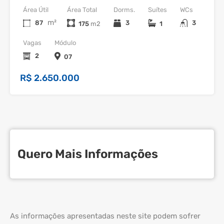
Área Útil
Área Total
Dorms.
Suítes
WCs
m²
87
3
3
175
1
Vagas
Módulo
2
07
R$ 2.650.000
Quero Mais Informações
As informações apresentadas neste site podem sofrer