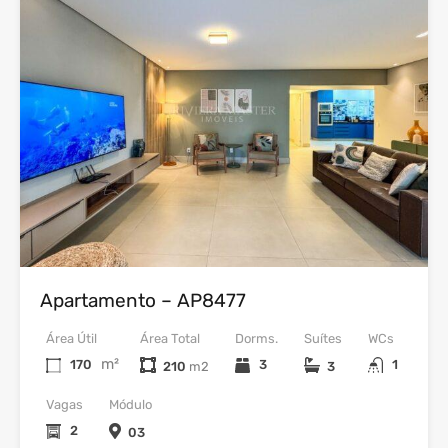
Venda
Apartamento – AP8477
Área Útil
Área Total
Dorms.
Suítes
WCs
m²
170
3
1
210
3
Vagas
Módulo
2
03