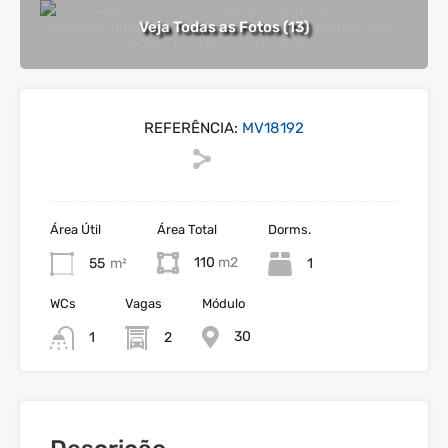
Veja Todas as Fotos (13)
REFERÊNCIA:
MV18192
Área Útil
Área Total
Dorms.
110
55
m²
1
WCs
Vagas
Módulo
30
1
2