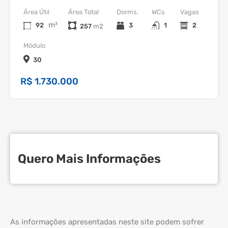
Área Útil
Área Total
Dorms.
WCs
Vagas
m²
92
3
1
2
257
Módulo
30
R$ 1.730.000
Quero Mais Informações
As informações apresentadas neste site podem sofrer