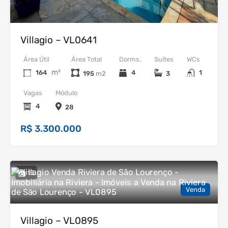
Venda
Villagio – VL0641
Área Útil
Área Total
Dorms.
Suítes
WCs
m²
164
4
1
195
3
Vagas
Módulo
4
28
R$ 3.300.000
13
Venda
Villagio – VL0895