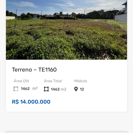
Venda
Terreno – TE1160
Área Útil
Área Total
Módulo
m²
1462
1462
12
R$ 14.000.000