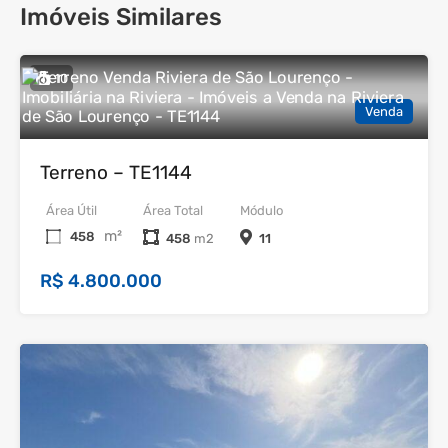
Imóveis Similares
10
Venda
Terreno – TE1144
Área Útil
Área Total
Módulo
m²
458
458
11
R$ 4.800.000
9