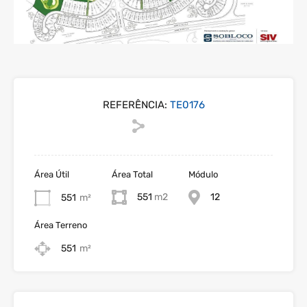
REFERÊNCIA:
TE0176
Área Útil
Área Total
Módulo
551
12
551
m²
Área Terreno
551
m²