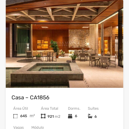
33
Venda
Casa – CA1856
Área Útil
Área Total
Dorms.
Suítes
m²
645
6
921
6
Vagas
Módulo