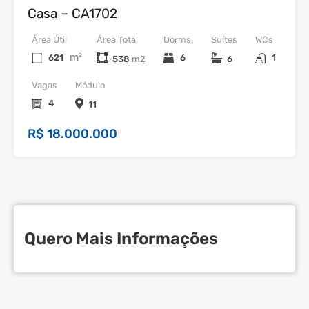
Casa – CA1702
Área Útil
Área Total
Dorms.
Suítes
WCs
m²
621
6
1
538
6
Vagas
Módulo
4
11
R$ 18.000.000
Quero Mais Informações