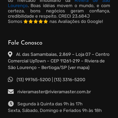
do mercado imobiliário da
Riviera de São
Lourenço
. Boas idéias movem o mundo, e com
certeza, bons negócios geram confiança,
credibilidade e respeito.
CRECI 23.684J
Somos
nas Avaliações do Google!
Fale Conosco
Al. das Samambaias, 2.869 – Loja 07 – Centro
Comercial UpTown – CEP 11261-219 – Riviera de
São Lourenço – Bertioga/SP (ver mapa)
(13) 99765-5200
|
(13) 3316-5200
rivieramaster@rivieramaster.com.br
Segunda à Quinta das 9h às 17h
Sexta, Sábado, Domingo e Feriados 9h às 18h