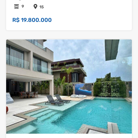
9
15
R$ 19.800.000
37
Venda