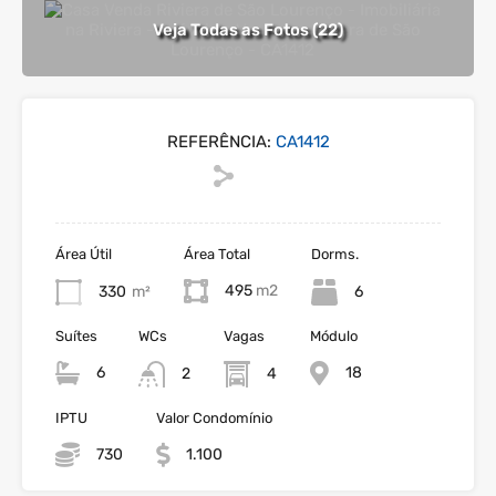
Veja Todas as Fotos (22)
REFERÊNCIA:
CA1412
Área Útil
Área Total
Dorms.
495
330
m²
6
Suítes
WCs
Vagas
Módulo
6
18
2
4
IPTU
Valor Condomínio
730
1.100