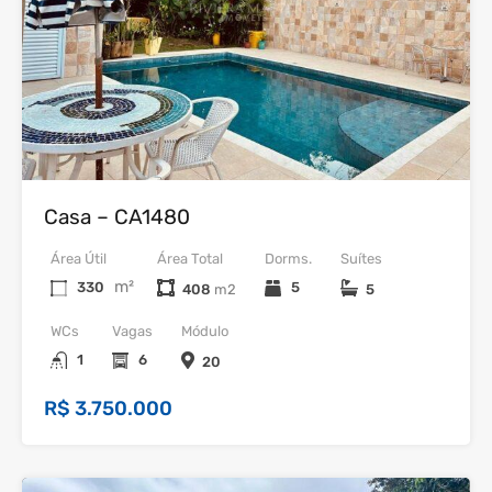
Venda
Casa – CA1480
Área Útil
Área Total
Dorms.
Suítes
m²
330
5
408
5
WCs
Vagas
Módulo
1
6
20
R$ 3.750.000