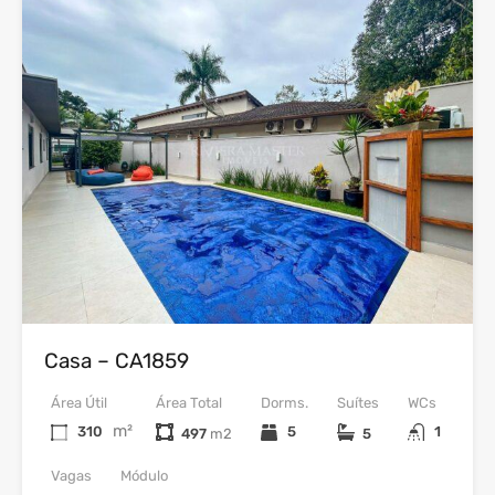
36
Venda
Casa – CA1859
Área Útil
Área Total
Dorms.
Suítes
WCs
m²
310
5
1
497
5
Vagas
Módulo