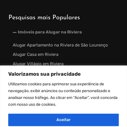
Pesquisas mais Populares
Imóveis para Alugar na Riviera
Alugar Apartamento na Riviera de São Lourenço
Alugar Casa em Riviera
Alugar Villágio em Riviera
Valorizamos sua privacidade
Imóveis à Venda na Riviera
Utilizamos
cookies
para aprimorar sua experiência de
Outros Links
navegação, exibir anúncios ou conteúdo personalizado e
analisar nosso tráfego. Ao clicar em “Aceitar”, você concorda
com nosso uso de
cookies
.
Aceitar
desenvolvido por: