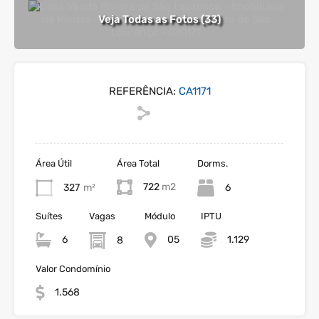
Veja Todas as Fotos (33)
REFERÊNCIA:
CA1171
Área Útil
Área Total
Dorms.
722
327
m²
6
Suítes
Vagas
Módulo
IPTU
6
05
1.129
8
Valor Condomínio
1.568