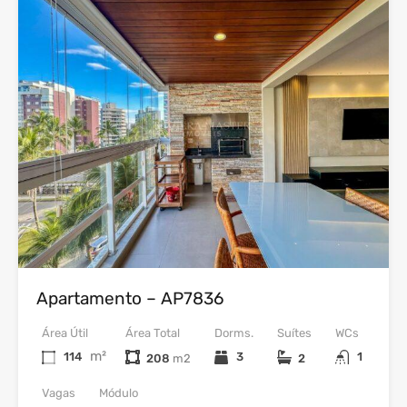
24
Venda
Apartamento – AP7836
Área Útil
Área Total
Dorms.
Suítes
WCs
m²
114
3
1
208
2
Vagas
Módulo