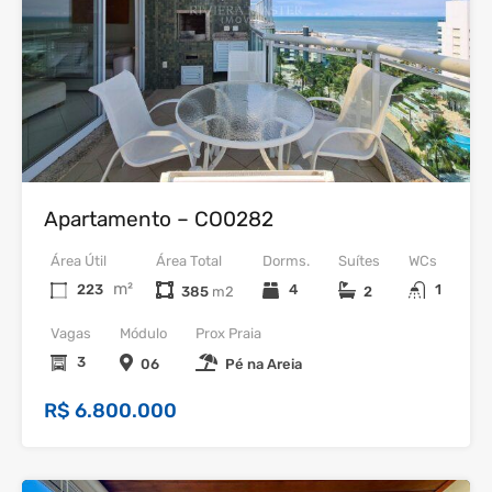
Venda
Apartamento – CO0282
Área Útil
Área Total
Dorms.
Suítes
WCs
m²
223
4
1
385
2
Vagas
Módulo
Prox Praia
3
06
Pé na Areia
R$ 6.800.000