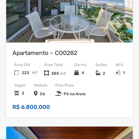
Venda
Apartamento – CO0282
Área Útil
Área Total
Dorms.
Suítes
WCs
m²
223
4
1
385
2
Vagas
Módulo
Prox Praia
3
06
Pé na Areia
R$ 6.800.000
24