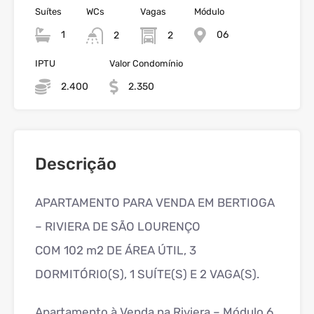
Suítes
WCs
Vagas
Módulo
1
06
2
2
IPTU
Valor Condomínio
2.400
2.350
Descrição
APARTAMENTO PARA VENDA EM BERTIOGA
– RIVIERA DE SÃO LOURENÇO
COM 102 m2 DE ÁREA ÚTIL, 3
DORMITÓRIO(S), 1 SUÍTE(S) E 2 VAGA(S).
Apartamento à Venda na Riviera – Módulo 6