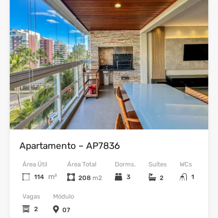
Venda
Apartamento – AP7836
Área Útil
Área Total
Dorms.
Suítes
WCs
m²
114
3
1
208
2
Vagas
Módulo
2
07