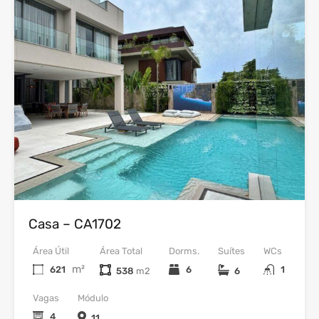
Venda
Casa – CA1702
Área Útil
Área Total
Dorms.
Suítes
WCs
m²
621
6
1
538
6
Vagas
Módulo
4
11