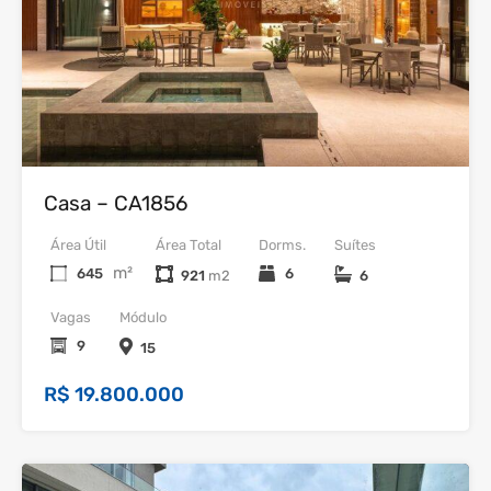
Venda
Casa – CA1856
Área Útil
Área Total
Dorms.
Suítes
m²
645
6
921
6
Vagas
Módulo
9
15
R$ 19.800.000
37