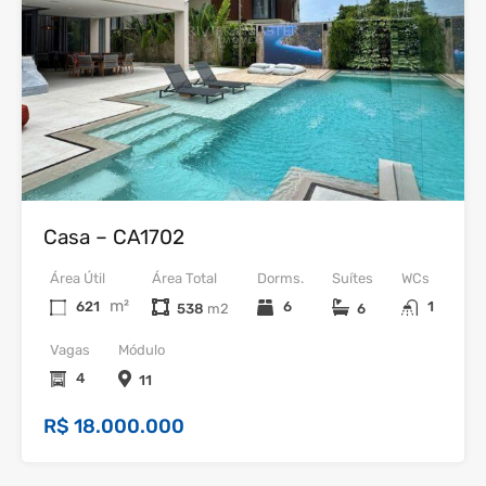
Venda
Casa – CA1702
Área Útil
Área Total
Dorms.
Suítes
WCs
m²
621
6
1
538
6
Vagas
Módulo
4
11
R$ 18.000.000