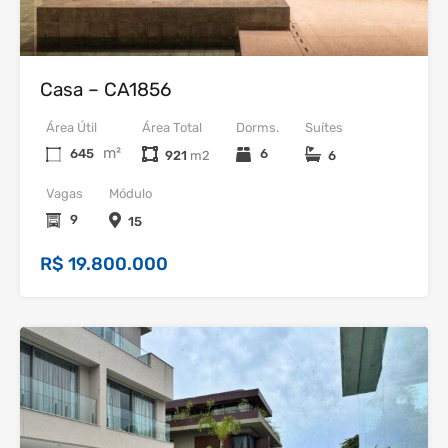
Venda
Casa – CA1856
Área Útil
Área Total
Dorms.
Suítes
m²
645
6
921
6
Vagas
Módulo
9
15
R$ 19.800.000
37