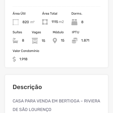
Área Útil
Área Total
Dorms.
1115
820
m²
8
Suítes
Vagas
Módulo
IPTU
8
15
1.871
15
Valor Condomínio
1.918
Descrição
CASA PARA VENDA EM BERTIOGA – RIVIERA
DE SÃO LOURENÇO