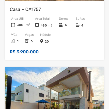
Casa – CA1757
Área Útil
Área Total
Dorms.
Suítes
m²
300
4
480
4
WCs
Vagas
Módulo
1
6
20
R$ 3.900.000
32