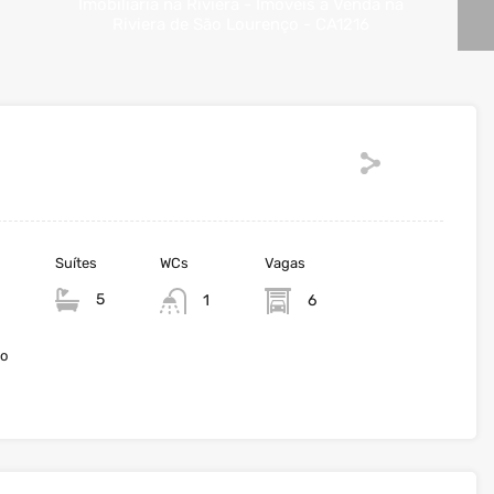
Suítes
WCs
Vagas
5
1
6
io