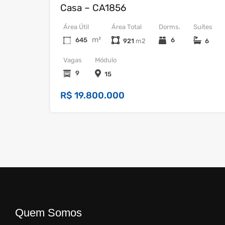
Casa – CA1856
Área Útil
Área Total
Dorms.
Suítes
m²
645
6
921
6
Vagas
Módulo
9
15
R$ 19.800.000
Quem Somos