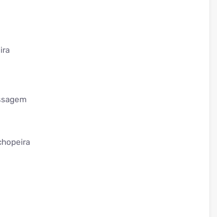
ira
assagem
chopeira