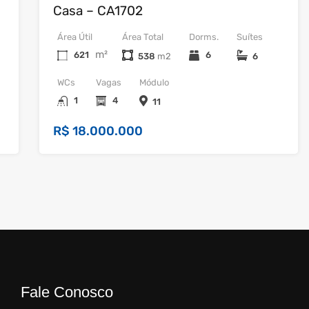
Casa – CA1702
Área Útil
Área Total
Dorms.
Suítes
m²
621
6
538
6
WCs
Vagas
Módulo
1
4
11
R$ 18.000.000
Fale Conosco