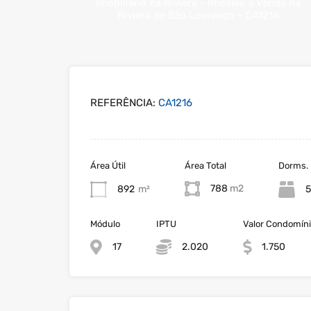
REFERÊNCIA:
CA1216
Área Útil
Área Total
Dorms.
788
892
m²
5
Módulo
IPTU
Valor Condomín
17
2.020
1.750