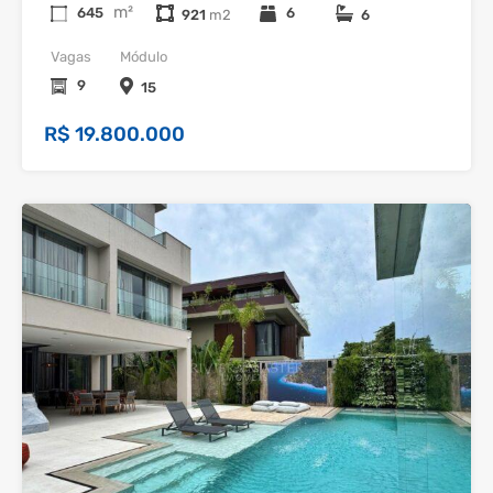
m²
645
6
921
6
Vagas
Módulo
9
15
R$ 19.800.000
37