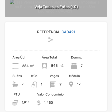
Veja Todas as Fotos (40)
REFERÊNCIA:
CA0421
Área Útil
Área Total
Dorms.
848
684
m²
7
Suítes
WCs
Vagas
Módulo
7
12
1
9
IPTU
Valor Condomínio
1.914
1.450