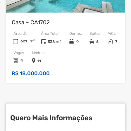
Venda
Casa – CA1702
Área Útil
Área Total
Dorms.
Suítes
WCs
m²
621
6
1
538
6
Vagas
Módulo
4
11
R$ 18.000.000
Quero Mais Informações