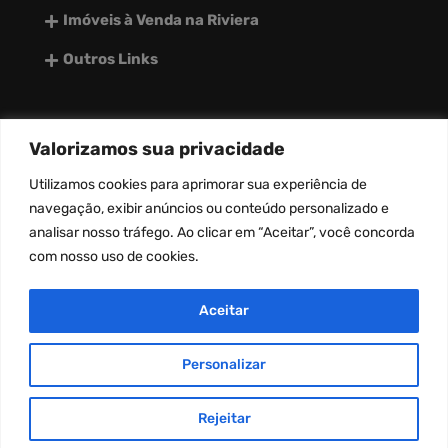
Imóveis à Venda na Riviera
Outros Links
Valorizamos sua privacidade
desenvolvido por:
Utilizamos
cookies
para aprimorar sua experiência de
navegação, exibir anúncios ou conteúdo personalizado e
analisar nosso tráfego. Ao clicar em “Aceitar”, você concorda
com nosso uso de
cookies
.
Aceitar
Personalizar
Copyright © Riviera Master 2026. Todos os
direitos reservados.
Rejeitar
INFORMAÇÕES