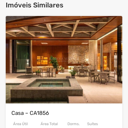
Imóveis Similares
33
Venda
Casa – CA1856
Área Útil
Área Total
Dorms.
Suítes