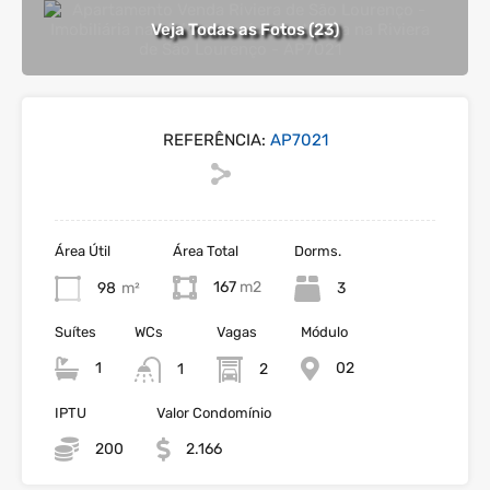
Veja Todas as Fotos (23)
REFERÊNCIA:
AP7021
Área Útil
Área Total
Dorms.
167
98
m²
3
Suítes
WCs
Vagas
Módulo
1
02
1
2
IPTU
Valor Condomínio
200
2.166