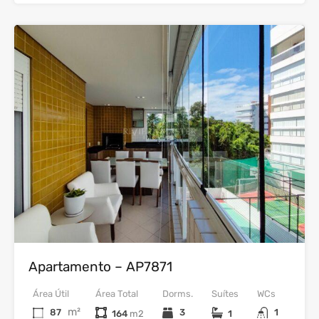
16
Venda
Apartamento – AP7871
Área Útil
Área Total
Dorms.
Suítes
WCs
m²
87
3
1
164
1