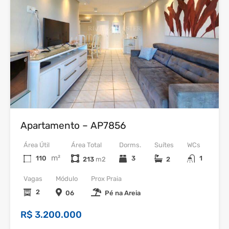
Venda
Apartamento – AP7856
Área Útil
Área Total
Dorms.
Suítes
WCs
m²
110
3
1
213
2
Vagas
Módulo
Prox Praia
2
06
Pé na Areia
R$ 3.200.000