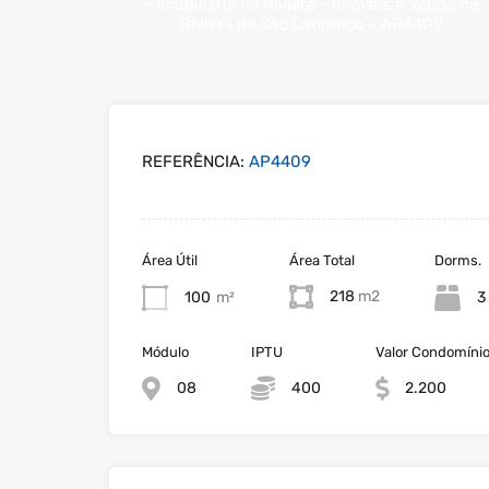
REFERÊNCIA:
AP4409
Área Útil
Área Total
Dorms.
218
100
m²
3
Módulo
IPTU
Valor Condomíni
08
400
2.200