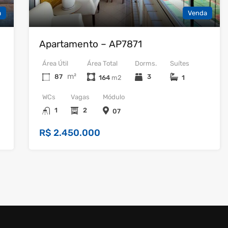
a
Venda
Apartamento – AP7871
Área Útil
Área Total
Dorms.
Suítes
m²
87
3
164
1
WCs
Vagas
Módulo
1
2
07
R$ 2.450.000