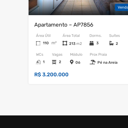
Vend
Apartamento – AP7856
Área Útil
Área Total
Dorms.
Suítes
m²
110
3
213
2
WCs
Vagas
Módulo
Prox Praia
1
2
06
Pé na Areia
R$ 3.200.000