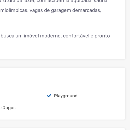
trutura de lazer, com academia equipada, sauna
semiolímpicas, vagas de garagem demarcadas,
busca um imóvel moderno, confortável e pronto
Playground
e Jogos