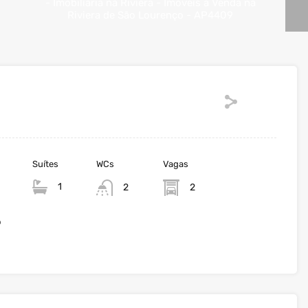
Suítes
WCs
Vagas
1
2
2
o