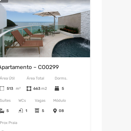
Apartamento – CO0299
Área Útil
Área Total
Dorms.
513
m²
663
5
Suítes
WCs
Vagas
Módulo
5
1
5
08
Prox Praia