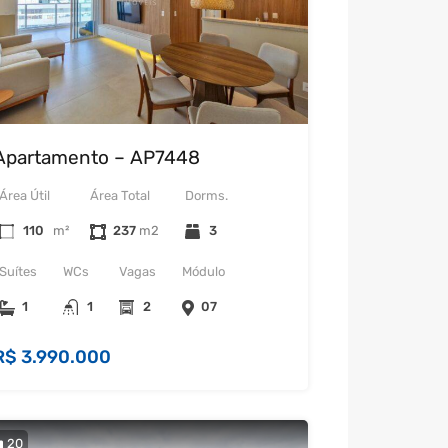
Apartamento – AP7448
Área Útil
Área Total
Dorms.
110
m²
237
3
Suítes
WCs
Vagas
Módulo
1
1
2
07
R$ 3.990.000
20