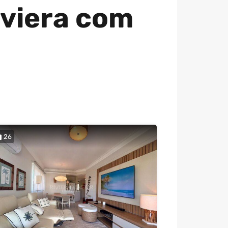
iviera com
26