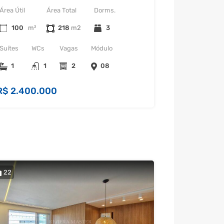
Área Útil
Área Total
Dorms.
100
m²
218
3
Suítes
WCs
Vagas
Módulo
1
1
2
08
R$ 2.400.000
22