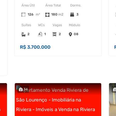
Área Útil
Área Total
Dorms.
126
m²
180
3
Suítes
WCs
Vagas
Módulo
2
1
2
08
R$ 3.700.000
34