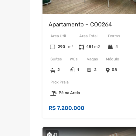
Apartamento – CO0264
Área Útil
Área Total
Dorms.
290
m²
481
4
Suítes
WCs
Vagas
Módulo
2
1
2
08
Prox Praia
Pé na Areia
R$ 7.200.000
31