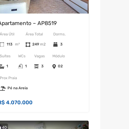
Apartamento – AP8519
Área Útil
Área Total
Dorms.
113
m²
249
3
Suítes
WCs
Vagas
Módulo
1
1
3
02
Prox Praia
Pé na Areia
R$ 4.070.000
40