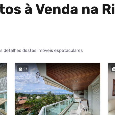
os à Venda na R
 os detalhes destes imóveis espetaculares
27