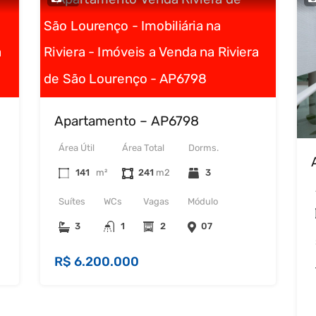
Apartamento – AP6798
Área Útil
Área Total
Dorms.
141
m²
241
3
Suítes
WCs
Vagas
Módulo
3
1
2
07
R$ 6.200.000