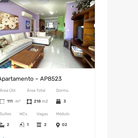
Apartamento – AP8523
Área Útil
Área Total
Dorms.
111
m²
218
3
Suítes
WCs
Vagas
Módulo
2
1
2
02