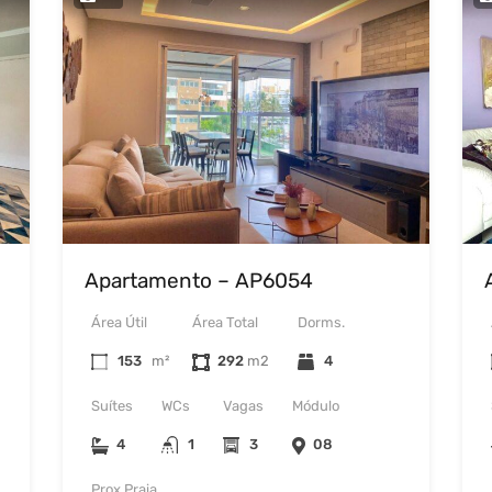
Apartamento – AP6054
Área Útil
Área Total
Dorms.
153
m²
292
4
Suítes
WCs
Vagas
Módulo
4
1
3
08
Prox Praia