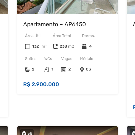
Apartamento – AP6450
Área Útil
Área Total
Dorms.
132
m²
238
4
Suítes
WCs
Vagas
Módulo
2
1
2
03
R$ 2.900.000
38