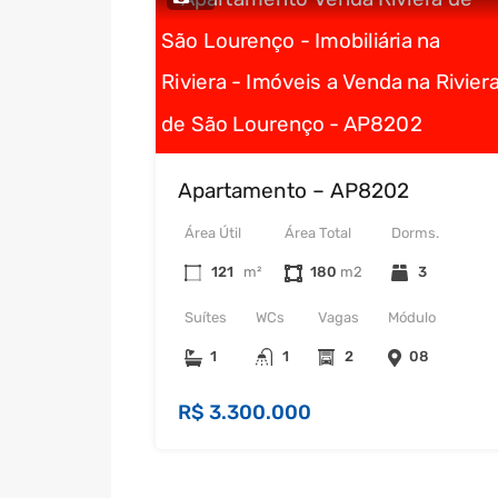
Apartamento – AP8202
Área Útil
Área Total
Dorms.
121
m²
180
3
Suítes
WCs
Vagas
Módulo
1
1
2
08
R$ 3.300.000