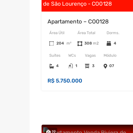
Apartamento – CO0128
Área Útil
Área Total
Dorms.
204
m²
308
4
Suítes
WCs
Vagas
Módulo
4
1
3
07
R$ 5.750.000
19