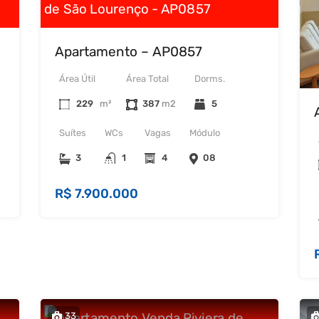
Apartamento – AP0857
Área Útil
Área Total
Dorms.
229
m²
387
5
Suítes
WCs
Vagas
Módulo
3
1
4
08
R$ 7.900.000
33