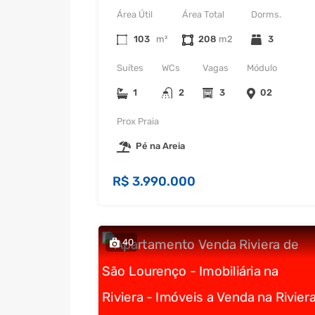
Área Útil
Área Total
Dorms.
103
m²
208
3
Suítes
WCs
Vagas
Módulo
1
2
3
02
Prox Praia
Pé na Areia
R$ 3.990.000
40