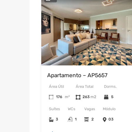
Apartamento – AP5657
Área Útil
Área Total
Dorms.
176
m²
263
5
Suítes
WCs
Vagas
Módulo
3
1
2
03